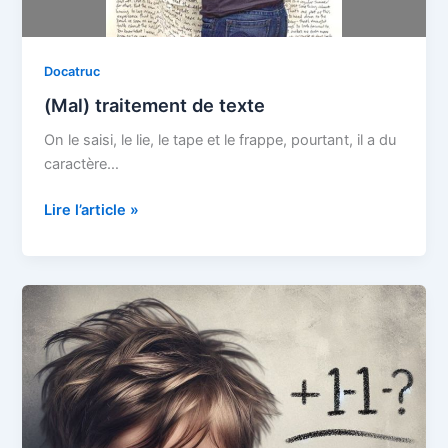
Docatruc
(Mal) traitement de texte
On le saisi, le lie, le tape et le frappe, pourtant, il a du
caractère…
(Mal)
Lire l’article »
traitement
de
texte