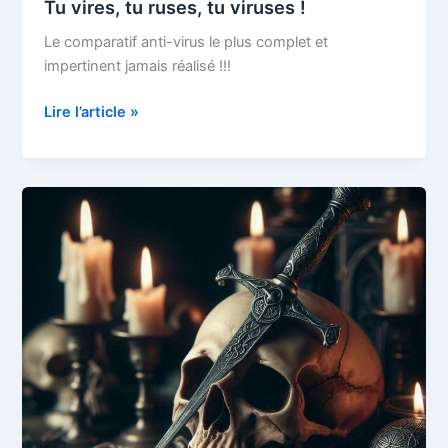
Tu vires, tu ruses, tu viruses !
Le comparatif anti-virus le plus complet et
impertinent jamais réalisé !!!
Tu
Lire l’article »
vires,
tu
ruses,
tu
viruses
!