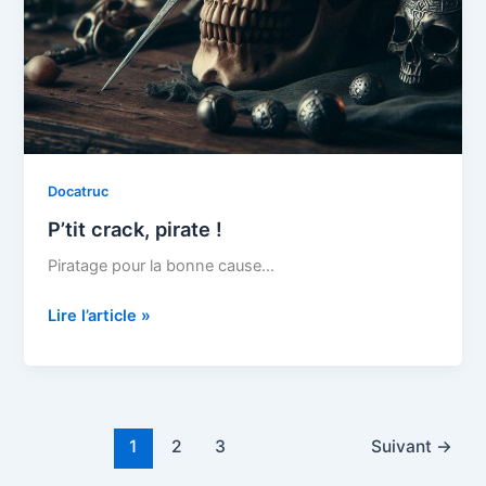
Docatruc
P’tit crack, pirate !
Piratage pour la bonne cause…
P’tit
Lire l’article »
crack,
pirate
!
1
2
3
Suivant
→