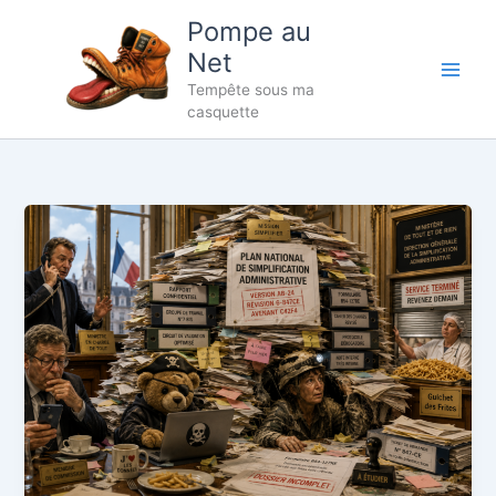
Aller
Pompe au
au
Net
contenu
Tempête sous ma
casquette