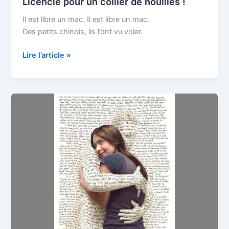
Licencié pour un collier de nouilles !
Il est libre un mac. Il est libre un mac.
Des petits chinois, ils l’ont vu voler.
Licencié
Lire l’article »
pour
un
collier
de
nouilles
!