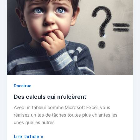
Docatruc
Des calculs qui m’ulcèrent
Avec un tableur comme Microsoft Excel, vous
réalisez un tas de tâches toutes plus chiantes les
unes que les autres
Des
Lire l’article »