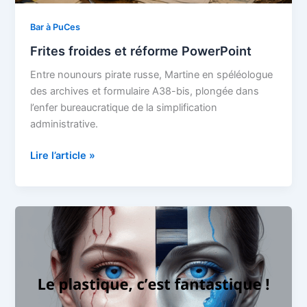
Bar à PuCes
Frites froides et réforme PowerPoint
Entre nounours pirate russe, Martine en spéléologue
des archives et formulaire A38-bis, plongée dans
l’enfer bureaucratique de la simplification
administrative.
Frites
Lire l’article »
froides
et
réforme
PowerPoint