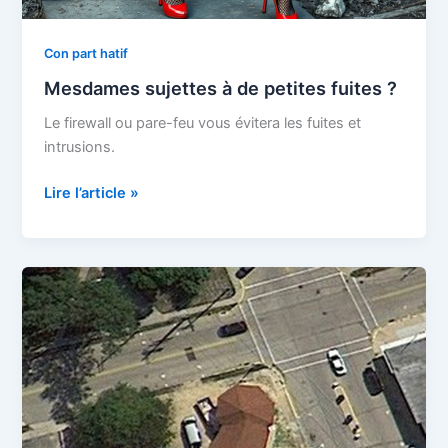
Con part hatif
Mesdames sujettes à de petites fuites ?
Le firewall ou pare-feu vous évitera les fuites et
intrusions.
Mesdames
Lire l’article »
sujettes
à
de
petites
fuites
?