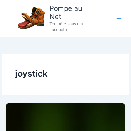
Aller
Pompe au
au
Net
contenu
Tempête sous ma
casquette
joystick