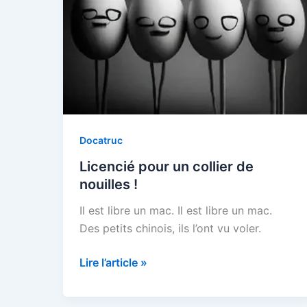
Docatruc
Licencié pour un collier de
nouilles !
Il est libre un mac. Il est libre un mac.
Des petits chinois, ils l’ont vu voler.
Licencié
Lire l’article »
pour
un